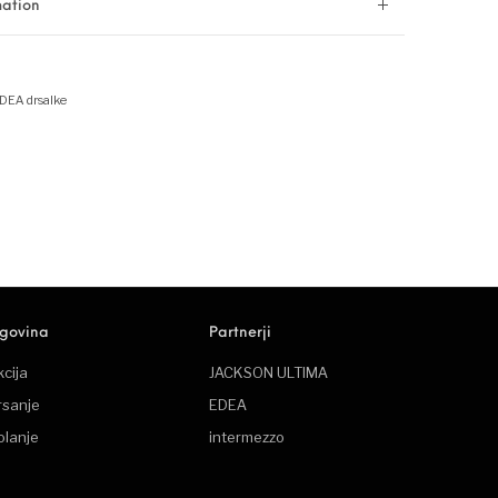
mation
DEA drsalke
rgovina
Partnerji
kcija
JACKSON ULTIMA
rsanje
EDEA
olanje
intermezzo