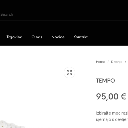
Trgovina
O nas
Novice
Kontakt
Home
/
Drsanje
/
TEMPO
95,00
€
a!
Drsanje
Kotalkanje
R
Izbirajte med rez
ujemajo s čevlj