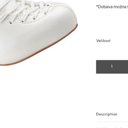
*Dobava možna š
Velikost
TEMPO quantity
Description