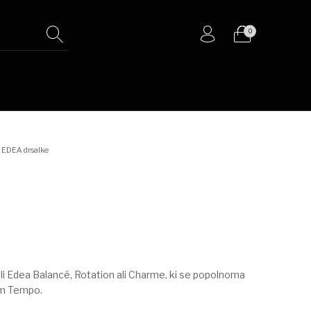
0
EDEA drsalke
olanje
Ostalo
ili Edea Balancé, Rotation ali Charme, ki se popolnoma
em Tempo.