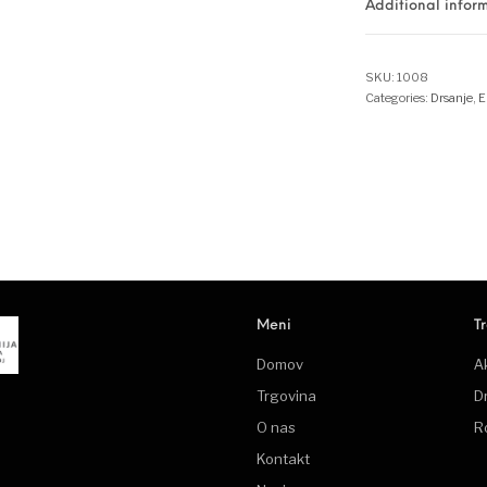
Additional infor
SKU:
1008
Categories:
Drsanje
,
E
Meni
T
Domov
A
Trgovina
D
O nas
R
Kontakt