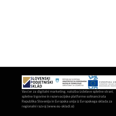
Vavčer za digitalni marketing, naložba izdelave spletne strani,
spletne trgovine in rezervacijske platforme sofinancirata
Republika Slovenija in Evropska unija iz Evropskega sklada za
regionalni razvoj (
www.eu-skladi.si
)