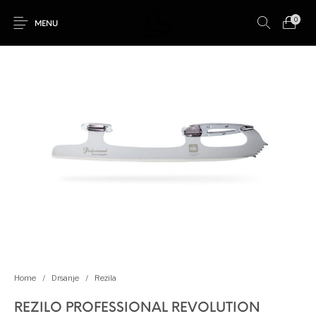
0
MENU
Novo
Akcija!
Drsanje
Kotalkanje
Rolanje
Ostalo
Home
/
Drsanje
/
Rezila
REZILO PROFESSIONAL REVOLUTION