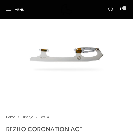
0
MENU
Novo
Akcija!
Drsanje
Kotalkanje
Rolanje
Ostalo
Home
/
Drsanje
/
Rezila
REZILO CORONATION ACE